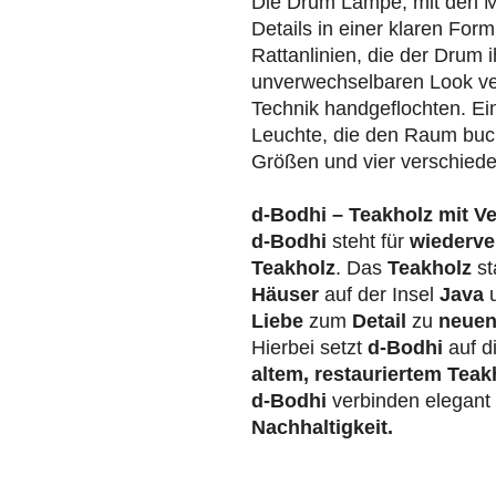
Die Drum Lampe, mit den M
Details in einer klaren For
Rattanlinien, die der Drum 
unverwechselbaren Look ver
Technik handgeflochten. E
Leuchte, die den Raum buchst
Größen und vier verschied
d-Bodhi – Teakholz mit V
d-Bodhi
steht für
wiederve
Teakholz
. Das
Teakholz
st
Häuser
auf der Insel
Java
u
Liebe
zum
Detail
zu
neuen
Hierbei setzt
d-Bodhi
auf d
altem, restauriertem Teak
d-Bodhi
verbinden elegan
Nachhaltigkeit.