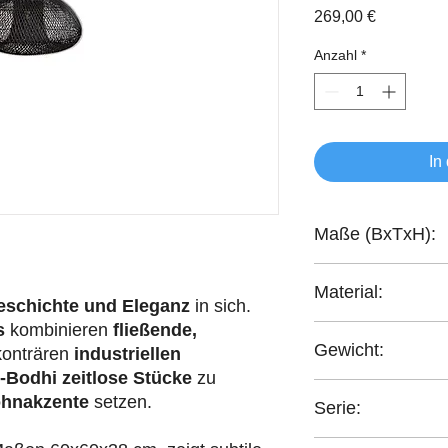
Preis
269,00 €
Anzahl
*
In
Maße (BxTxH):
60x60x38 cm
Material:
eschichte und Eleganz
in sich.
s
kombinieren
fließende,
recyceltes Teakholz
Gewicht:
konträren
industriellen
-Bodhi
zeitlose Stücke
zu
3,80 kg
hnakzente
setzen.
Serie:
Bright