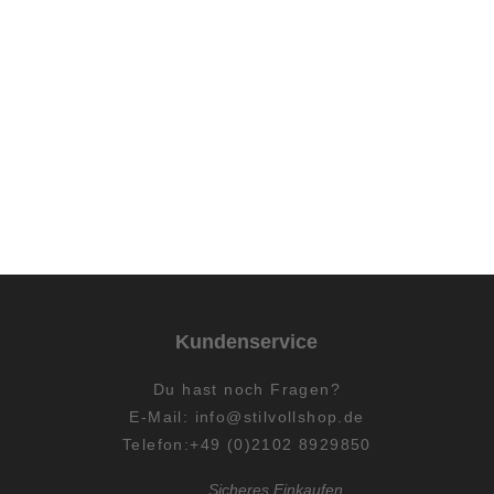
Kundenservice
Du hast
noch
Fragen?
E-Mail:
info@stilvollshop.de
Telefon:+49 (0)2102 8929850
Sicheres Einkaufen