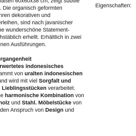
aßen 60x60x38 cm, zeigt subtile
Eigenschaften:
m. Die organisch geformten
ihren dekorativen und
handgefertigt
leihen, sind nach javanischer
ine wunderschöne Statement-
äblich erhellt. Erhältlich in zwei
enen Ausführungen.
ergangenheit
rwertetes indonesisches
ammt von
uralten indonesischen
nd wird mit viel
Sorgfalt und
 Lieblingsstücken
verarbeitet.
ie
harmonische Kombination
von
holz
und
Stahl.
Möbelstücke
von
t den Anspruch von
Design
und