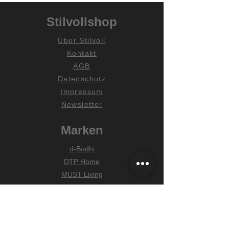
Stilvollshop
Über Stilvoll
Kontakt
AGB
Datenschutz
Impressum
Newsletter
Marken
d-Bodhi
DTP Home
MUST Living
Hilfe
Zahlungsarten