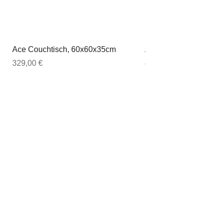
Ace Couchtisch, 60x60x35cm
Ace Couchtisch, 80
Preis
Preis
329,00 €
449,00 €