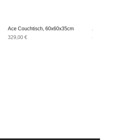
Ace Couchtisch, 60x60x35cm
Ace Couchtisch, 80
Preis
Preis
329,00 €
449,00 €