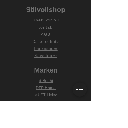
Stilvollshop
Über Stilvoll
Kontakt
AGB
Datenschutz
Impressum
Newsletter
Marken
d-Bodhi
DTP Home
MUST Living
Hilfe
Zahlungsarten
Lieferung & Versand
Widerrufsrecht