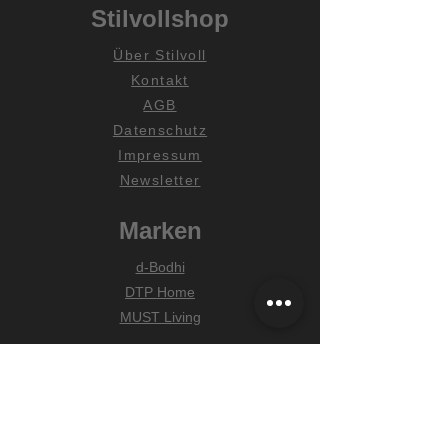
Stilvollshop
Über Stilvoll
Kontakt
AGB
Datenschutz
Impressum
Newsletter
Marken
d-Bodhi
DTP Home
MUST Living
Hilfe
Zahlungsarten
Lieferung & Versand
Widerrufsrecht