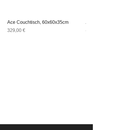
Ace Couchtisch, 60x60x35cm
Ace Couchtisch, 80
Preis
Preis
329,00 €
449,00 €