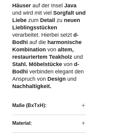
Häuser
auf der Insel
Java
und wird mit viel
Sorgfalt und
Liebe
zum
Detail
zu
neuen
Lieblingsstücken
verarbeitet. Hierbei setzt
d-
Bodhi
auf die
harmonische
Kombination
von
altem,
restauriertem Teakholz
und
Stahl.
Möbelstücke
von
d-
Bodhi
verbinden elegant den
Anspruch von
Design
und
Nachhaltigkeit.
Maße (BxTxH):
280x115x78 cm
Material:
recyceltes Teakholz