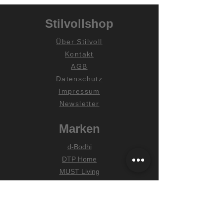
Stilvollshop
Über Stilvoll
Kontakt
AGB
Datenschutz
Impressum
Newsletter
Marken
d-Bodhi
DTP Home
MUST Living
Hilfe
Zahlungsarten