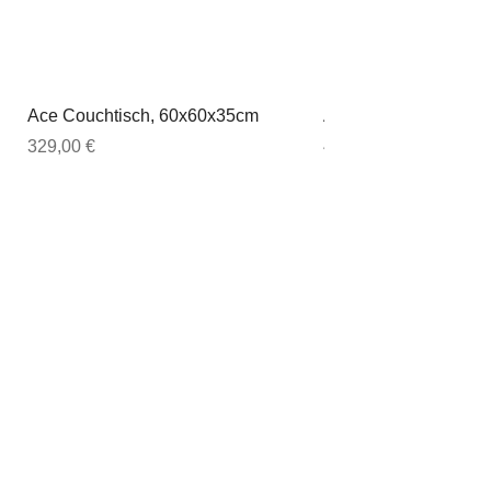
Ace Couchtisch, 60x60x35cm
Ace Couchtisch, 80
Preis
Preis
329,00 €
449,00 €