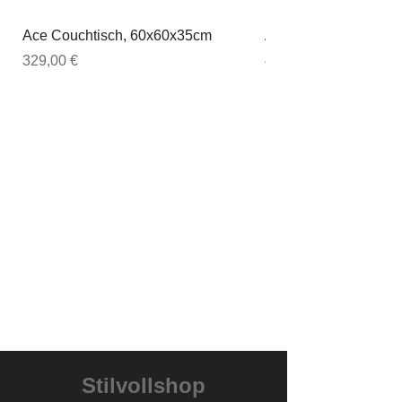
Ace Couchtisch, 60x60x35cm
Ace Couchtisch, 80
Preis
Preis
329,00 €
449,00 €
Stilvollshop