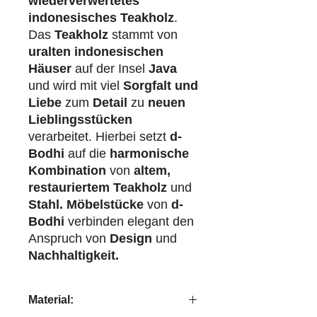
wiederverwertetes
indonesisches Teakholz
.
Das
Teakholz
stammt von
uralten indonesischen
Häuser
auf der Insel
Java
und wird mit viel
Sorgfalt und
Liebe
zum
Detail
zu
neuen
Lieblingsstücken
verarbeitet. Hierbei setzt
d-
Bodhi
auf die
harmonische
Kombination
von
altem,
restauriertem Teakholz
und
Stahl.
Möbelstücke
von
d-
Bodhi
verbinden elegant den
Anspruch von
Design
und
Nachhaltigkeit.
Material: