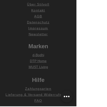
Über Stilvoll
Kontakt
AGB
Datenschutz
Impressum
Newsletter
Marken
d-Bodhi
DTP Home
MUST Living
Hilfe
Zahlungsarten
Lieferung & Versand
Widerrufsrecht
FAQ