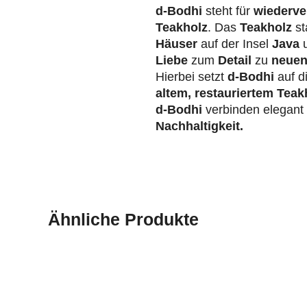
d-Bodhi
steht für
wiederve
Teakholz
. Das
Teakholz
st
Häuser
auf der Insel
Java
u
Liebe
zum
Detail
zu
neuen
Hierbei setzt
d-Bodhi
auf d
altem, restauriertem Teak
d-Bodhi
verbinden elegan
Nachhaltigkeit.
Ähnliche Produkte