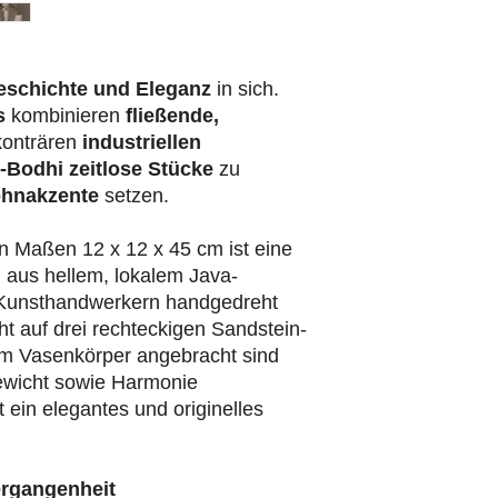
eschichte und Eleganz
in sich.
s
kombinieren
fließende,
konträren
industriellen
-Bodhi
zeitlose Stücke
zu
hnakzente
setzen.
n Maßen 12 x 12 x 45 cm ist eine
rm aus hellem, lokalem Java-
-Kunsthandwerkern handgedreht
ht auf drei rechteckigen Sandstein-
am Vasenkörper angebracht sind
ewicht sowie Harmonie
t ein elegantes und originelles
ergangenheit