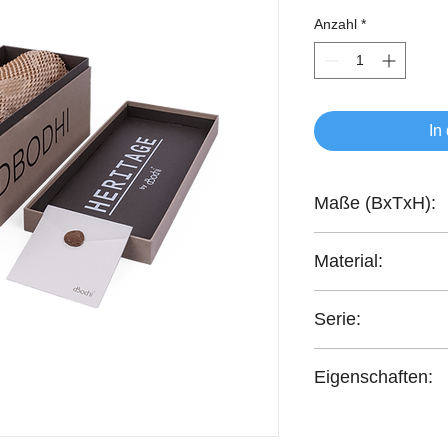
Anzahl
*
In
Maße (BxTxH):
12x12x45 cm
Material:
handgefertigt SandSt
Serie:
Heritage
Eigenschaften:
handgefertigt