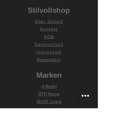
Stilvollshop
Über Stilvoll
Kontakt
AGB
Datenschutz
Impressum
Newsletter
Marken
d-Bodhi
DTP Home
MUST Living
Hilfe
Zahlungsarten
Lieferung & Versand
Widerrufsrecht