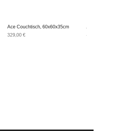
Ace Couchtisch, 60x60x35cm
Ace Couchtisch, 80
Preis
Preis
329,00 €
449,00 €