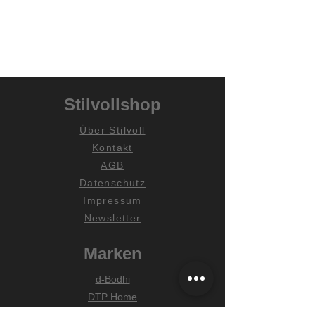
Stilvollshop
Über Stilvoll
Kontakt
AGB
Datenschutz
Impressum
Newsletter
Marken
d-Bodhi
DTP Home
MUST Living