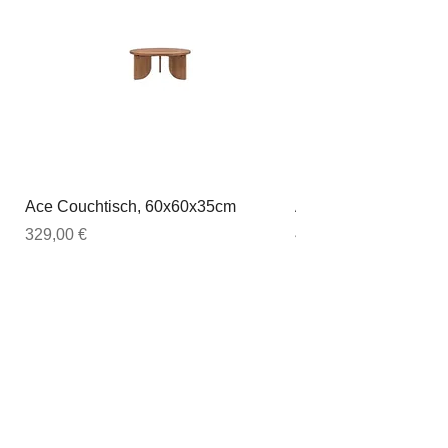
Ace Couchtisch, 60x60x35cm
Ace Couchtisch, 80
Preis
Preis
329,00 €
449,00 €