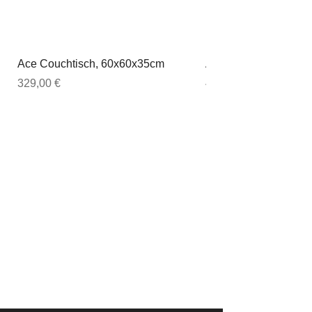
Ace Couchtisch, 60x60x35cm
Ace Couchtisch, 80
Preis
Preis
329,00 €
449,00 €