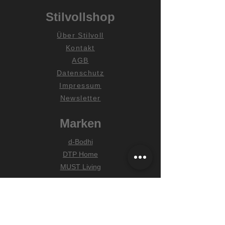
Stilvollshop
Über Stilvoll
Kontakt
AGB
Datenschutz
Impressum
Newsletter
Marken
d-Bodhi
DTP Home
MUST Living
Hilfe
Zahlungsarten
Lieferung & Versand
Widerrufsrecht