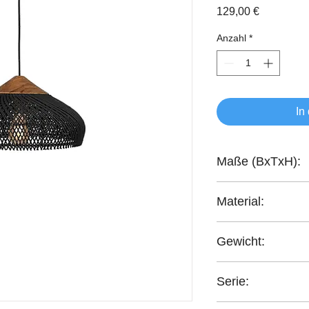
Preis
129,00 €
Anzahl
*
In
Maße (BxTxH):
40x40x19 cm
Material:
recyceltes Teakholz
Gewicht:
0,80 kg
Serie:
Bright