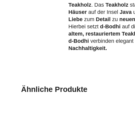
Teakholz
. Das
Teakholz
st
Häuser
auf der Insel
Java
u
Liebe
zum
Detail
zu
neuen
Hierbei setzt
d-Bodhi
auf d
altem, restauriertem Teak
d-Bodhi
verbinden elegan
Nachhaltigkeit.
Ähnliche Produkte