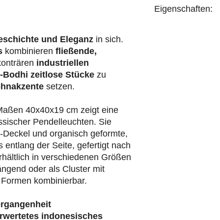
Eigenschaften:
handgefertigt
eschichte und Eleganz
in sich.
s
kombinieren
fließende,
konträren
industriellen
-Bodhi
zeitlose Stücke
zu
hnakzente
setzen.
Maßen 40x40x19 cm zeigt eine
assischer Pendelleuchten. Sie
z-Deckel und organisch geformte,
entlang der Seite, gefertigt nach
Erhältlich in verschiedenen Größen
ängend oder als Cluster mit
 Formen kombinierbar.
ergangenheit
rwertetes indonesisches