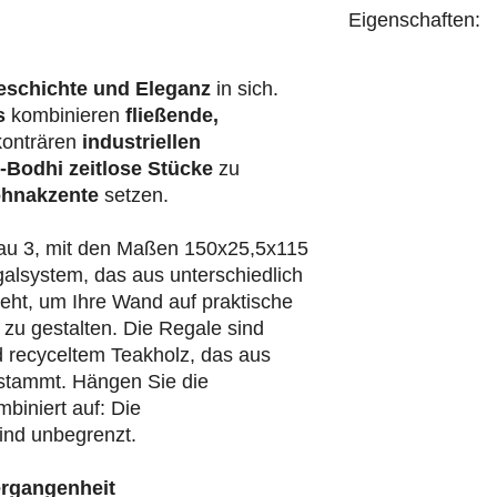
Eigenschaften:
handgefertigt
eschichte und Eleganz
in sich.
s
kombinieren
fließende,
konträren
industriellen
-Bodhi
zeitlose Stücke
zu
hnakzente
setzen.
au 3, mit den Maßen 150x25,5x115
egalsystem, das aus unterschiedlich
eht, um Ihre Wand auf praktische
e zu gestalten. Die Regale sind
d recyceltem Teakholz, das aus
 stammt. Hängen Sie die
biniert auf: Die
ind unbegrenzt.
ergangenheit