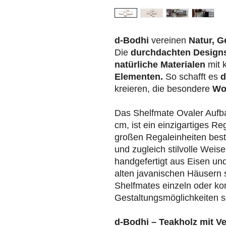
d-Bodhi
vereinen
Natur, G
Die
durchdachten Design
natürliche Materialen
mit 
Elementen.
So schafft es
d
kreieren, die besondere
Wo
Das Shelfmate Ovaler Aufb
cm, ist ein einzigartiges R
großen Regaleinheiten best
und zugleich stilvolle Weis
handgefertigt aus Eisen un
alten javanischen Häusern
Shelfmates einzeln oder kom
Gestaltungsmöglichkeiten s
d-Bodhi – Teakholz mit V