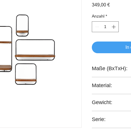
Preis
349,00 €
Anzahl
*
In
Maße (BxTxH):
150x25,5x115 cm
Material:
recyceltes Teakholzh
Gewicht:
14,00 kg
Serie:
Shelfmate