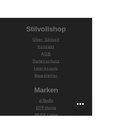
Stilvollshop
Über Stilvoll
Kontakt
AGB
Datenschutz
Impressum
Newsletter
Marken
d-Bodhi
DTP Home
MUST Living