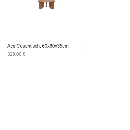
Ace Couchtisch, 60x60x35cm
Ace Couchtisch, 80
Preis
Preis
329,00 €
449,00 €