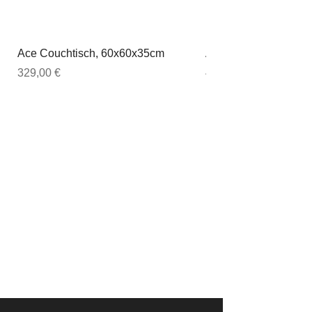
Ace Couchtisch, 60x60x35cm
Ace Couchtisch, 80
Preis
Preis
329,00 €
449,00 €