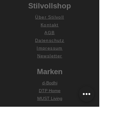
Stilvollshop
Über Stilvoll
Kontakt
AGB
Datenschutz
Impressum
Newsletter
Marken
d-Bodhi
DTP Home
MUST Living
Hilfe
Zahlungsarten
Lieferung & Versand
Widerrufsrecht