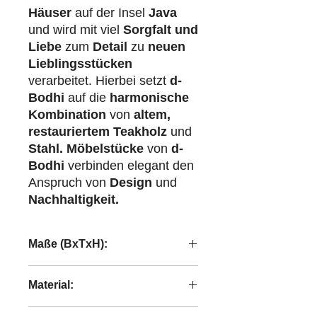
Häuser
auf der Insel
Java
und wird mit viel
Sorgfalt und
Liebe
zum
Detail
zu
neuen
Lieblingsstücken
verarbeitet. Hierbei setzt
d-
Bodhi
auf die
harmonische
Kombination
von
altem,
restauriertem Teakholz
und
Stahl.
Möbelstücke
von
d-
Bodhi
verbinden elegant den
Anspruch von
Design
und
Nachhaltigkeit.
Maße (BxTxH):
27x5x37 cm
Material:
Recycled Rice Sacks