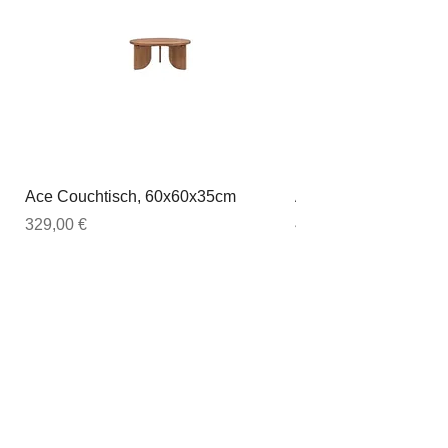
Ace Couchtisch, 60x60x35cm
Ace Couchtisch, 80
Preis
Preis
329,00 €
449,00 €