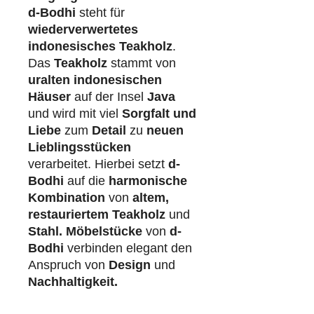
d-Bodhi
steht für
wiederverwertetes
indonesisches Teakholz
.
Das
Teakholz
stammt von
uralten indonesischen
Häuser
auf der Insel
Java
und wird mit viel
Sorgfalt und
Liebe
zum
Detail
zu
neuen
Lieblingsstücken
verarbeitet. Hierbei setzt
d-
Bodhi
auf die
harmonische
Kombination
von
altem,
restauriertem Teakholz
und
Stahl.
Möbelstücke
von
d-
Bodhi
verbinden elegant den
Anspruch von
Design
und
Nachhaltigkeit.