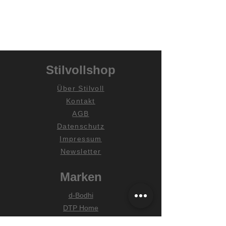
Stilvollshop
Über Stilvoll
Kontakt
AGB
Datenschutz
Impressum
Newsletter
Marken
d-Bodhi
DTP Home
MUST Living