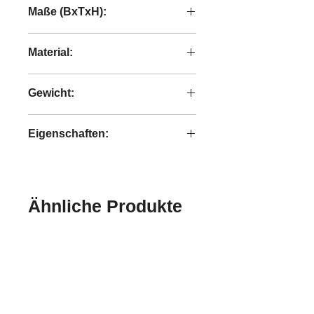
Maße (BxTxH):
120x45x140 cm
Material:
recyceltes Teakholz
Gewicht:
66,20 kg
Eigenschaften:
handgefertigt
Ähnliche Produkte