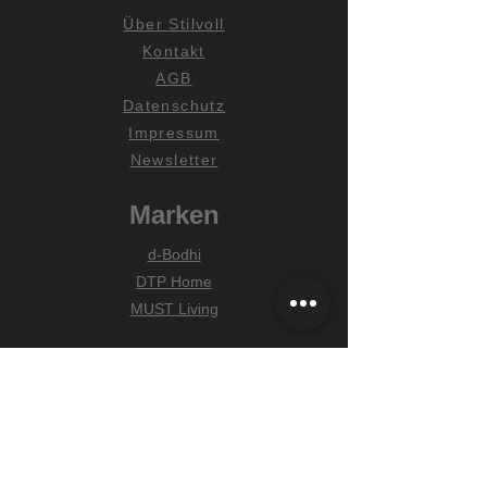
Über Stilvoll
Kontakt
AGB
Datenschutz
Impressum
Newsletter
Marken
d-Bodhi
DTP Home
MUST Living
Hilfe
Zahlungsarten
Lieferung & Versand
Widerrufsrecht
FAQ