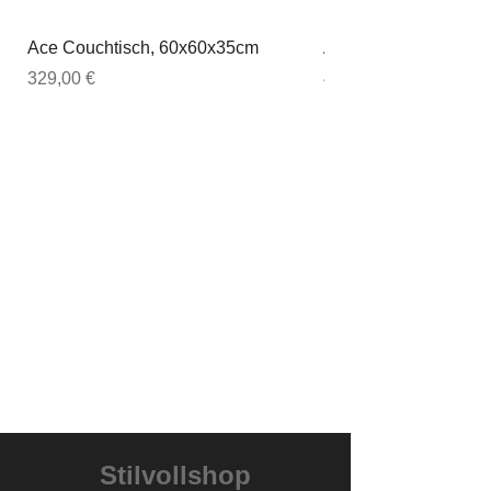
Ace Couchtisch, 60x60x35cm
Ace Couchtisch, 80
Preis
Preis
329,00 €
449,00 €
Stilvollshop