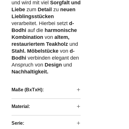
und wird mit viel
Sorgfalt und
Liebe
zum
Detail
zu
neuen
Lieblingsstücken
verarbeitet. Hierbei setzt
d-
Bodhi
auf die
harmonische
Kombination
von
altem,
restauriertem Teakholz
und
Stahl.
Möbelstücke
von
d-
Bodhi
verbinden elegant den
Anspruch von
Design
und
Nachhaltigkeit.
Maße (BxTxH):
94x42,5x195 cm
Material:
recyceltes Teakholz
Serie: