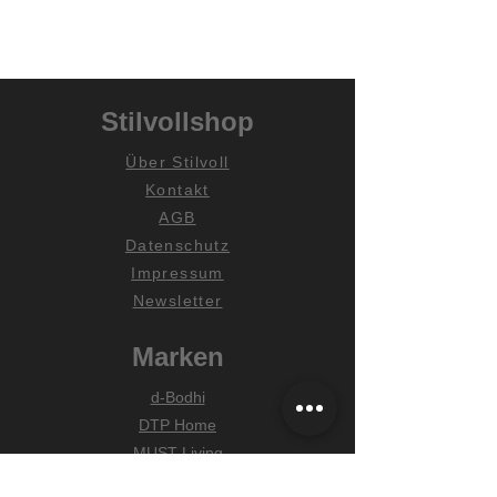
Stilvollshop
Über Stilvoll
Kontakt
AGB
Datenschutz
Impressum
Newsletter
Marken
d-Bodhi
DTP Home
MUST Living