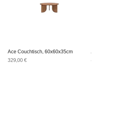
Ace Couchtisch, 60x60x35cm
Ace Couchtisch, 80
Preis
Preis
329,00 €
449,00 €