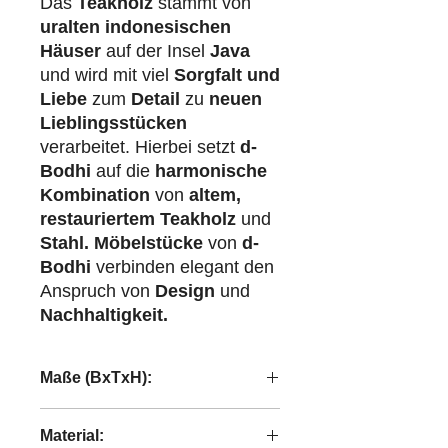
Das
Teakholz
stammt von
uralten indonesischen
Häuser
auf der Insel
Java
und wird mit viel
Sorgfalt und
Liebe
zum
Detail
zu
neuen
Lieblingsstücken
verarbeitet. Hierbei setzt
d-
Bodhi
auf die
harmonische
Kombination
von
altem,
restauriertem Teakholz
und
Stahl.
Möbelstücke
von
d-
Bodhi
verbinden elegant den
Anspruch von
Design
und
Nachhaltigkeit.
Maße (BxTxH):
67,5x92x80 cm
Material: