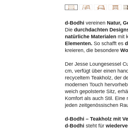
d-Bodhi
vereinen
Natur, G
Die
durchdachten Design
natürliche Materialen
mit 
Elementen.
So schafft es
d
kreieren, die besondere
Wo
Der Jesse Loungesessel Cu
cm, verfügt über einen han
recyceltem Teakholz, der d
modernen Touch hervorhebt
weich gepolsterte Sitz, erhä
Komfort als auch Stil. Eine
jeden zeitgenössischen Ra
d-Bodhi – Teakholz mit V
d-Bodhi
steht für
wiederve