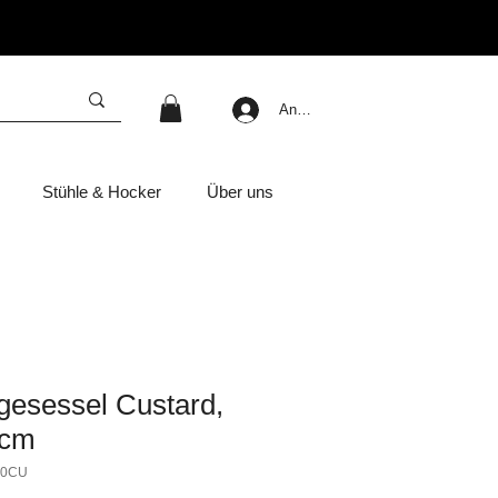
Anmelden
Stühle & Hocker
Über uns
gesessel Custard,
0cm
10CU