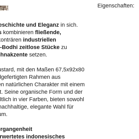
Eigenschaften:
handgefertigt
eschichte und Eleganz
in sich.
s
kombinieren
fließende,
konträren
industriellen
-Bodhi
zeitlose Stücke
zu
hnakzente
setzen.
stard, mit den Maßen 67,5x92x80
dgefertigten Rahmen aus
en natürlichen Charakter mit einem
. Seine organische Form und der
ltlich in vier Farben, bieten sowohl
 nachhaltige, elegante Wahl für
um.
ergangenheit
rwertetes indonesisches