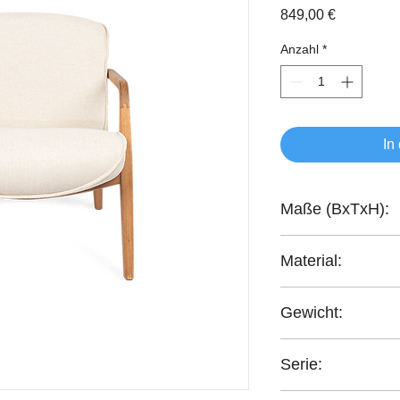
Preis
849,00 €
Anzahl
*
In
Maße (BxTxH):
67,5x92x80 cm
Material:
100% Polyester
Gewicht:
21,6 kg
Serie:
Classy