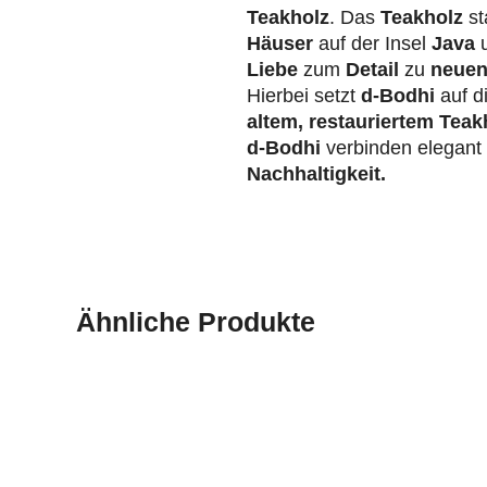
Teakholz
. Das
Teakholz
st
Häuser
auf der Insel
Java
u
Liebe
zum
Detail
zu
neuen
Hierbei setzt
d-Bodhi
auf d
altem, restauriertem Teak
d-Bodhi
verbinden elegan
Nachhaltigkeit.
Ähnliche Produkte