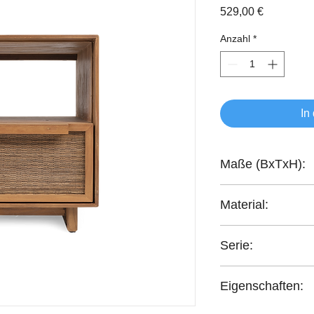
Preis
529,00 €
Anzahl
*
In
Maße (BxTxH):
40x40x52 cm
Material:
recyceltes Teakholzh
Serie:
Hopper
Eigenschaften:
handgefertigt