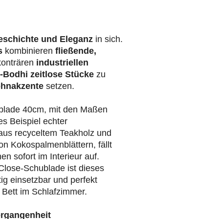
eschichte und Eleganz
in sich.
s
kombinieren
fließende,
konträren
industriellen
-Bodhi
zeitlose Stücke
zu
hnakzente
setzen.
blade 40cm, mit den Maßen
s Beispiel echter
aus recyceltem Teakholz und
n Kokospalmenblättern, fällt
n sofort im Interieur auf.
-Close-Schublade ist dieses
tig einsetzbar und perfekt
Bett im Schlafzimmer.
ergangenheit