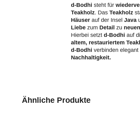
d-Bodhi
steht für
wiederve
Teakholz
. Das
Teakholz
st
Häuser
auf der Insel
Java
u
Liebe
zum
Detail
zu
neuen
Hierbei setzt
d-Bodhi
auf d
altem, restauriertem Teak
d-Bodhi
verbinden elegan
Nachhaltigkeit.
Ähnliche Produkte