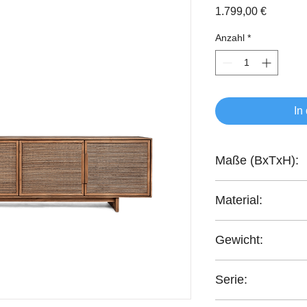
Preis
1.799,00 €
Anzahl
*
In
Maße (BxTxH):
210x45x60 cm
Material:
recyceltes Teakholz
Gewicht:
54,60 kg
Serie:
Hopper