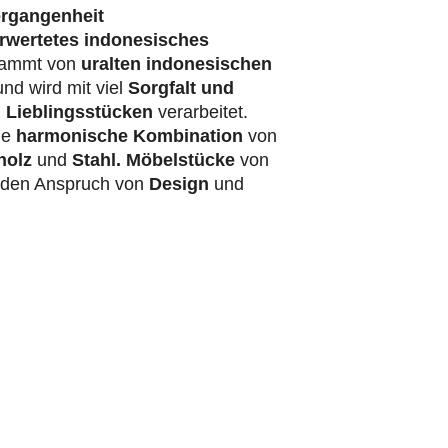
ergangenheit
rwertetes indonesisches
ammt von
uralten indonesischen
nd wird mit viel
Sorgfalt und
 Lieblingsstücken
verarbeitet.
ie
harmonische Kombination
von
holz
und
Stahl.
Möbelstücke
von
t den Anspruch von
Design
und