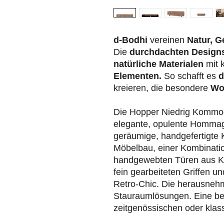
d-Bodhi
vereinen
Natur, G
Die
durchdachten Design
natürliche Materialen
mit 
Elementen.
So schafft es
d
kreieren, die besondere
Wo
Die Hopper Niedrig Kommod
elegante, opulente Homma
geräumige, handgefertigte
Möbelbau, einer Kombinati
handgewebten Türen aus Ko
fein gearbeiteten Griffen 
Retro-Chic. Die herausnehm
Stauraumlösungen. Eine be
zeitgenössischen oder kla