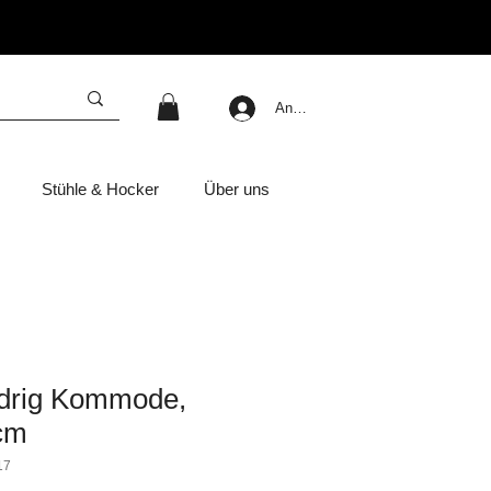
Anmelden
Stühle & Hocker
Über uns
drig Kommode,
cm
17