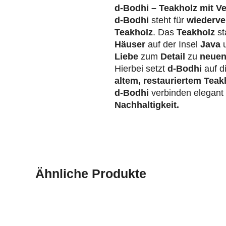
d-Bodhi – Teakholz mit V
d-Bodhi
steht für
wiederve
Teakholz
. Das
Teakholz
st
Häuser
auf der Insel
Java
u
Liebe
zum
Detail
zu
neuen
Hierbei setzt
d-Bodhi
auf d
altem, restauriertem Teak
d-Bodhi
verbinden elegan
Nachhaltigkeit.
Ähnliche Produkte