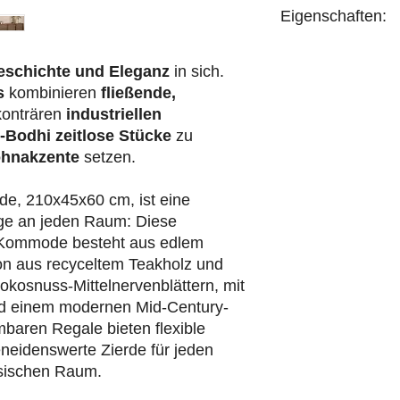
Eigenschaften:
handgefertigt
eschichte und Eleganz
in sich.
s
kombinieren
fließende,
konträren
industriellen
-Bodhi
zeitlose Stücke
zu
hnakzente
setzen.
e, 210x45x60 cm, ist eine
ge an jeden Raum: Diese
 Kommode besteht aus edlem
on aus recyceltem Teakholz und
kosnuss-Mittelnervenblättern, mit
und einem modernen Mid-Century-
baren Regale bieten flexible
neidenswerte Zierde für jeden
ssischen Raum.