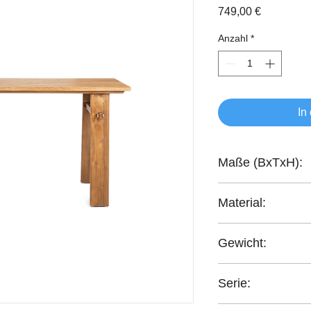
Preis
749,00 €
Anzahl
*
In
Maße (BxTxH):
140x60x78 cm
Material:
recyceltes Teakholz
Gewicht:
24,1 kg
Serie:
Artisan