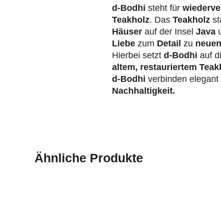
d-Bodhi
steht für
wiederve
Teakholz
. Das
Teakholz
st
Häuser
auf der Insel
Java
u
Liebe
zum
Detail
zu
neuen
Hierbei setzt
d-Bodhi
auf d
altem, restauriertem Teak
d-Bodhi
verbinden elegan
Nachhaltigkeit.
Ähnliche Produkte