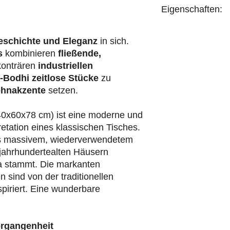
Eigenschaften:
handgefertigt
eschichte und Eleganz
in sich.
s
kombinieren
fließende,
konträren
industriellen
-Bodhi
zeitlose Stücke
zu
hnakzente
setzen.
140x60x78 cm) ist eine moderne und
retation eines klassischen Tisches.
aus massivem, wiederverwendetem
 jahrhundertealten Häusern
va stammt. Die markanten
sind von der traditionellen
piriert. Eine wunderbare
ergangenheit