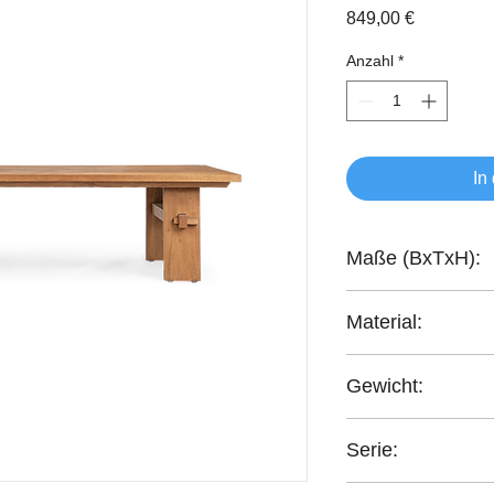
Preis
849,00 €
Anzahl
*
In
Maße (BxTxH):
160x70x35,5 cm
Material:
recyceltes Teakholz
Gewicht:
25,9 kg
Serie:
Artisan