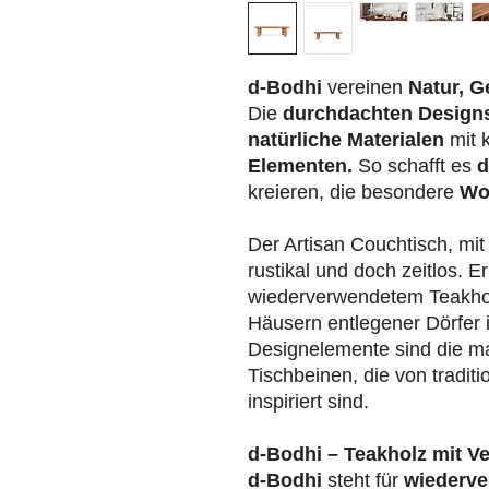
d-Bodhi
vereinen
Natur, G
Die
durchdachten Design
natürliche Materialen
mit 
Elementen.
So schafft es
d
kreieren, die besondere
Wo
Der Artisan Couchtisch, mi
rustikal und doch zeitlos. 
wiederverwendetem Teakhol
Häusern entlegener Dörfer i
Designelemente sind die m
Tischbeinen, die von tradit
inspiriert sind.
d-Bodhi – Teakholz mit V
d-Bodhi
steht für
wiederve