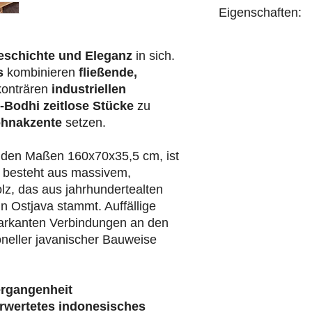
Eigenschaften:
handgefertigt
eschichte und Eleganz
in sich.
s
kombinieren
fließende,
konträren
industriellen
-Bodhi
zeitlose Stücke
zu
hnakzente
setzen.
t den Maßen 160x70x35,5 cm, ist
Er besteht aus massivem,
z, das aus jahrhundertealten
n Ostjava stammt. Auffällige
arkanten Verbindungen an den
ioneller javanischer Bauweise
ergangenheit
rwertetes indonesisches