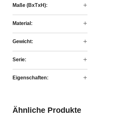
Maße (BxTxH):
30x30x142 cm
Material:
Eisen
Gewicht:
14,00 kg
Serie:
Bright
Eigenschaften:
handgefertigt
Ähnliche Produkte