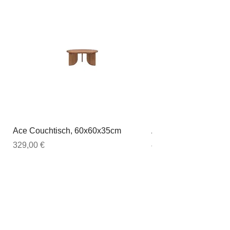
Ace Couchtisch, 60x60x35cm
Ace Couchtisch, 80
Preis
Preis
329,00 €
449,00 €