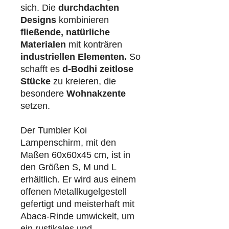
sich. Die
durchdachten
Designs
kombinieren
fließende, natürliche
Materialen
mit konträren
industriellen
Elementen.
So
schafft es
d-Bodhi
zeitlose
Stücke
zu kreieren, die
besondere
Wohnakzente
setzen.
Der Tumbler Koi
Lampenschirm, mit den
Maßen 60x60x45 cm, ist in
den Größen S, M und L
erhältlich. Er wird aus einem
offenen Metallkugelgestell
gefertigt und meisterhaft mit
Abaca-Rinde umwickelt, um
ein rustikales und