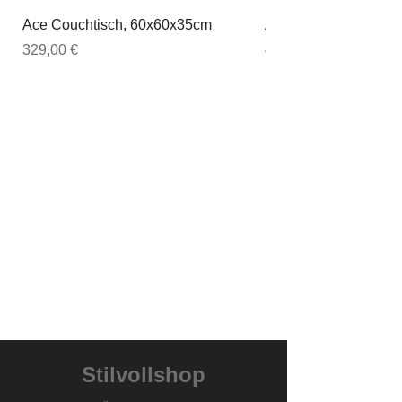
Ace Couchtisch, 60x60x35cm
Ace Couchtisch, 80
Preis
Preis
329,00 €
449,00 €
Stilvollshop