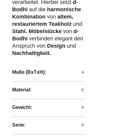
verarbeitet. Hierbei setzt
d-
Bodhi
auf die
harmonische
Kombination
von
altem,
restauriertem Teakholz
und
Stahl.
Möbelstücke
von
d-
Bodhi
verbinden elegant den
Anspruch von
Design
und
Nachhaltigkeit.
Maße (BxTxH):
60x60x45 cm
Material:
recyceltes Teakholz
Gewicht:
4,30 kg
Serie: