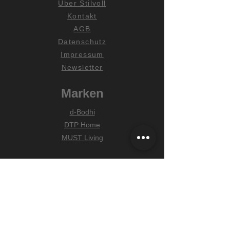
Über Stilvoll
Kontakt
AGB
Datenschutz
Impressum
Newsletter
Marken
d-Bodhi
DTP Home
MUST Living
Hilfe
Zahlungsarten
Lieferung & Versand
Widerrufsrecht
FAQ