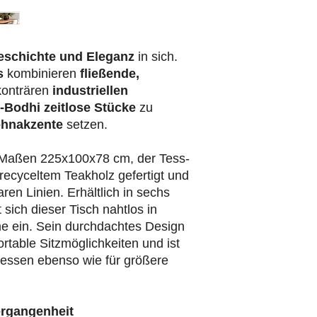
handgefertigt
eschichte und Eleganz
in sich.
s
kombinieren
fließende,
konträren
industriellen
-Bodhi
zeitlose Stücke
zu
hnakzente
setzen.
n Maßen 225x100x78 cm, der Tess-
recyceltem Teakholz gefertigt und
aren Linien. Erhältlich in sechs
sich dieser Tisch nahtlos in
e ein. Sein durchdachtes Design
ortable Sitzmöglichkeiten und ist
ndessen ebenso wie für größere
ergangenheit