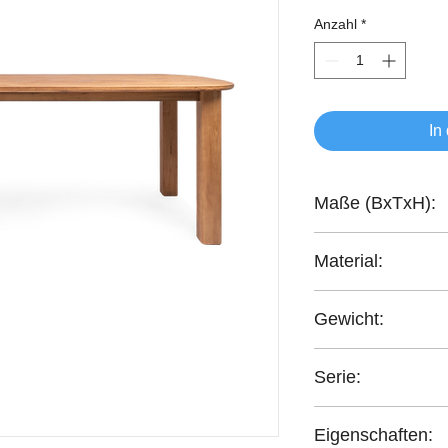
Anzahl
*
In
Maße (BxTxH):
225x100x78 cm
Material:
recyceltes Teakholz
Gewicht:
66,2 kg
Serie:
Tess
Eigenschaften: