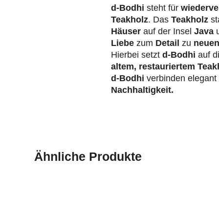
d-Bodhi
steht für
wiederve
Teakholz
. Das
Teakholz
st
Häuser
auf der Insel
Java
u
Liebe
zum
Detail
zu
neuen
Hierbei setzt
d-Bodhi
auf d
altem, restauriertem Teak
d-Bodhi
verbinden elegan
Nachhaltigkeit.
Ähnliche Produkte