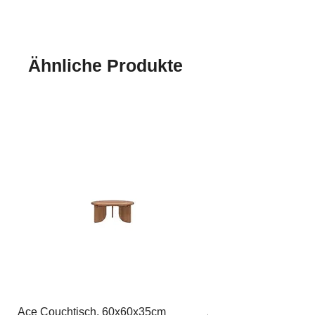
handgefertigt
Ähnliche Produkte
Ace Couchtisch, 60x60x35cm
Ace Couchtisch, 80