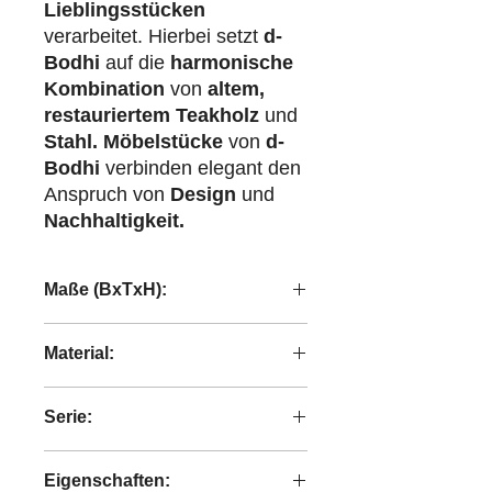
Lieblingsstücken
verarbeitet. Hierbei setzt
d-
Bodhi
auf die
harmonische
Kombination
von
altem,
restauriertem Teakholz
und
Stahl.
Möbelstücke
von
d-
Bodhi
verbinden elegant den
Anspruch von
Design
und
Nachhaltigkeit.
Maße (BxTxH):
65x4x35 cm
Material:
handgeschweißtes Eisen
Serie:
Shelfmate
Eigenschaften: