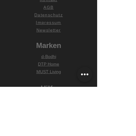
AGB
Datenschutz
Impressum
Newsletter
Marken
d-Bodhi
DTP Home
MUST Living
Hilfe
Zahlungsarten
Lieferung & Versand
Widerrufsrecht
FAQ