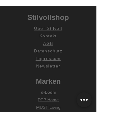
Stilvollshop
Über Stilvoll
Kontakt
AGB
Datenschutz
Impressum
Newsletter
Marken
d-Bodhi
DTP Home
MUST Living
Hilfe
Zahlungsarten