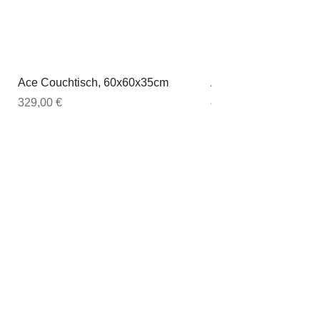
Ace Couchtisch, 60x60x35cm
Ace Couchtisch, 80
Preis
Preis
329,00 €
449,00 €