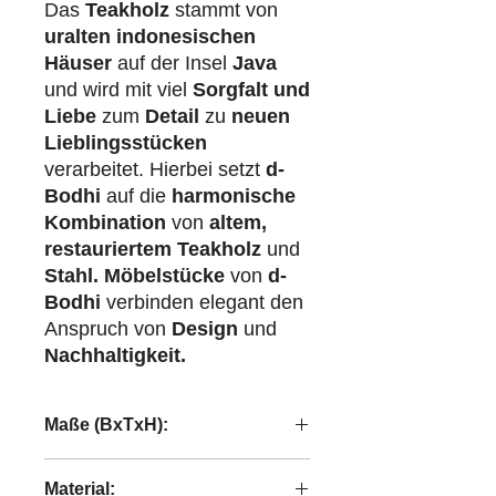
Das
Teakholz
stammt von
uralten indonesischen
Häuser
auf der Insel
Java
und wird mit viel
Sorgfalt und
Liebe
zum
Detail
zu
neuen
Lieblingsstücken
verarbeitet. Hierbei setzt
d-
Bodhi
auf die
harmonische
Kombination
von
altem,
restauriertem Teakholz
und
Stahl.
Möbelstücke
von
d-
Bodhi
verbinden elegant den
Anspruch von
Design
und
Nachhaltigkeit.
Maße (BxTxH):
52x60,3x75 cm
Material: