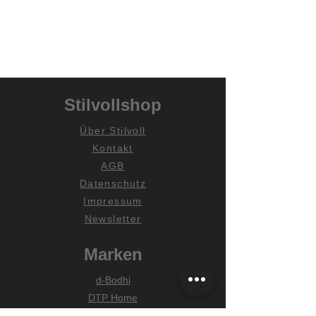
Stilvollshop
Über Stilvoll
Kontakt
AGB
Datenschutz
Impressum
Newsletter
Marken
d-Bodhi
DTP Home
MUST Living