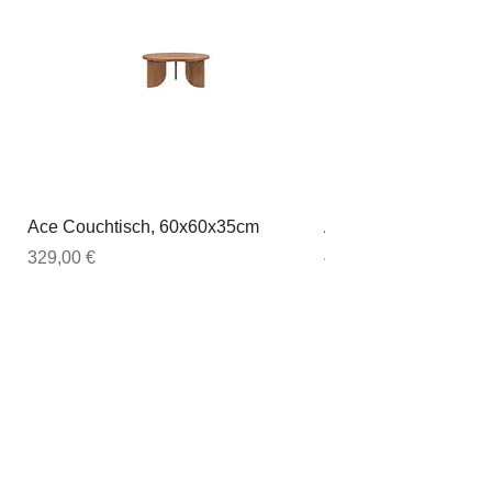
Ace Couchtisch, 60x60x35cm
Ace Couchtisch, 80
Preis
Preis
329,00 €
449,00 €