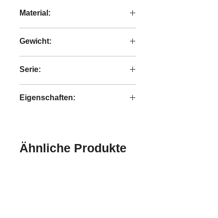
49x55x100 cm
Material:
100% Polyester
Gewicht:
11,08 kg
Serie:
Classy
Eigenschaften:
handgefertigt
Ähnliche Produkte