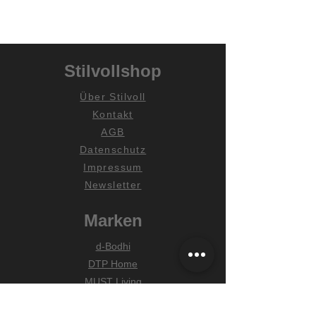
Stilvollshop
Über Stilvoll
Kontakt
AGB
Datenschutz
Impressum
Newsletter
Marken
d-Bodhi
DTP Home
MUST Living