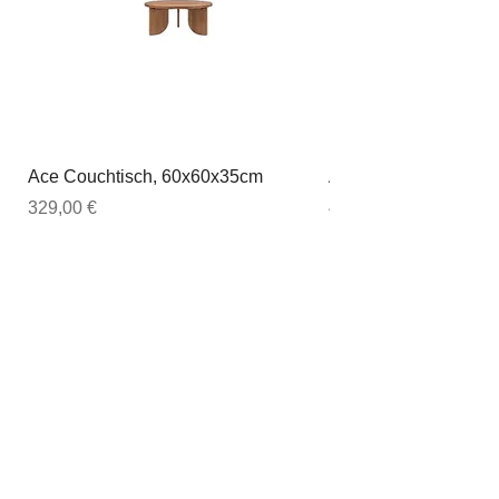
Ace Couchtisch, 60x60x35cm
Ace Couchtisch, 80
Preis
Preis
329,00 €
449,00 €