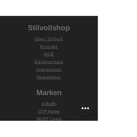
Stilvollshop
Über Stilvoll
Kontakt
AGB
Datenschutz
Impressum
Newsletter
Marken
d-Bodhi
DTP Home
MUST Living
Hilfe