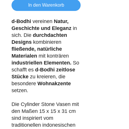
In den Warenkorb
d-Bodhi
vereinen
Natur,
Geschichte und Eleganz
in
sich. Die
durchdachten
Designs
kombinieren
fließende, natürliche
Materialen
mit konträren
industriellen
Elementen.
So
schafft es
d-Bodhi
zeitlose
Stücke
zu kreieren, die
besondere
Wohnakzente
setzen.
Die Cylinder Stone Vasen mit
den Maßen 15 x 15 x 31 cm
sind inspiriert vom
traditionellen indonesischen