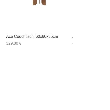
Ace Couchtisch, 60x60x35cm
Ace Couchtisch, 80
Preis
Preis
329,00 €
449,00 €