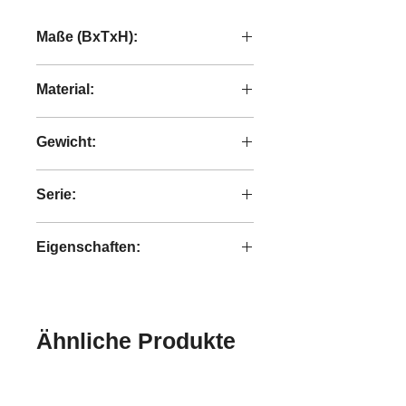
Maße (BxTxH):
83x83x65 cm
Material:
recyceltes Teakholz
Gewicht:
8 kg
Serie:
Bright
Eigenschaften:
handgefertigt
Ähnliche Produkte