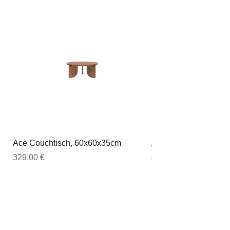
Ace Couchtisch, 60x60x35cm
Ace Couchtisch, 80
Preis
Preis
329,00 €
449,00 €