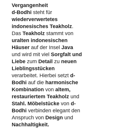
Vergangenheit
d-Bodhi
steht für
wiederverwertetes
indonesisches Teakholz
.
Das
Teakholz
stammt von
uralten indonesischen
Häuser
auf der Insel
Java
und wird mit viel
Sorgfalt und
Liebe
zum
Detail
zu
neuen
Lieblingsstücken
verarbeitet. Hierbei setzt
d-
Bodhi
auf die
harmonische
Kombination
von
altem,
restauriertem Teakholz
und
Stahl.
Möbelstücke
von
d-
Bodhi
verbinden elegant den
Anspruch von
Design
und
Nachhaltigkeit.