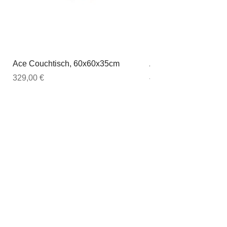
Ace Couchtisch, 60x60x35cm
Ace Couchtisch, 80
Preis
Preis
329,00 €
449,00 €