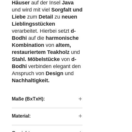
Häuser
auf der Insel
Java
und wird mit viel
Sorgfalt und
Liebe
zum
Detail
zu
neuen
Lieblingsstücken
verarbeitet. Hierbei setzt
d-
Bodhi
auf die
harmonische
Kombination
von
altem,
restauriertem Teakholz
und
Stahl.
Möbelstücke
von
d-
Bodhi
verbinden elegant den
Anspruch von
Design
und
Nachhaltigkeit.
Maße (BxTxH):
25x25x65 cm
Material:
recyceltes Teakholz