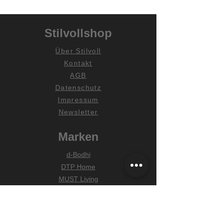
Stilvollshop
Über Stilvoll
Kontakt
AGB
Datenschutz
Impressum
Newsletter
Marken
d-Bodhi
DTP Home
MUST Living
Hilfe