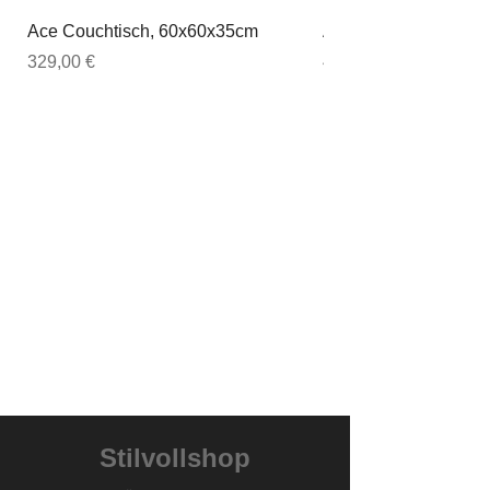
Ace Couchtisch, 60x60x35cm
Ace Couchtisch, 80
Preis
Preis
329,00 €
449,00 €
Stilvollshop