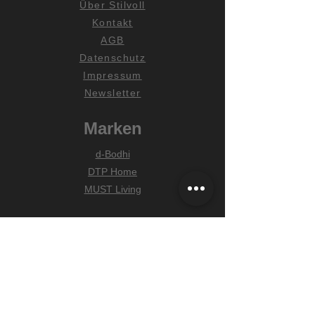
Über Stilvoll
Kontakt
AGB
Datenschutz
Impressum
Newsletter
Marken
d-Bodhi
DTP Home
MUST Living
Hilfe
Zahlungsarten
Lieferung & Versand
Widerrufsrecht
FAQ