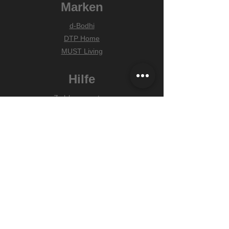
Marken
d-Bodhi
DTP Home
MUST Living
Hilfe
Zahlungsarten
Lieferung & Versand
Widerrufsrecht
FAQ
Unser Versprechen
Wir wählen alle Produkte mit Sorgfalt
für Dich aus. Liebevolle & schnelle
Lieferung und unkomplizierte
Rückgabe innerhalb von 30 Tagen