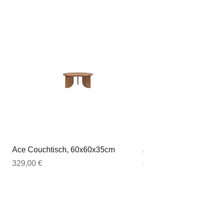
Ace Couchtisch, 60x60x35cm
Ace Couchtisch, 80
Preis
Preis
329,00 €
449,00 €