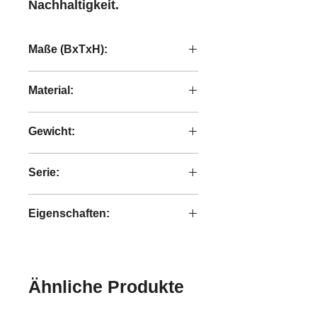
Nachhaltigkeit.
Maße (BxTxH):
31x31x40 cm
Material:
handgeflochtenes Abaca
Gewicht:
2,5 kg
Serie:
Bright
Eigenschaften:
handgefertigt
Ähnliche Produkte