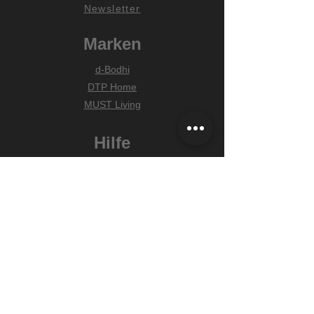
Newsletter
Marken
d-Bodhi
DTP Home
MUST Living
Hilfe
Zahlungsarten
Lieferung & Versand
Widerrufsrecht
FAQ
Unser Versprechen
Wir wählen alle Produkte mit Sorgfalt
für Dich aus. Liebevolle & schnelle