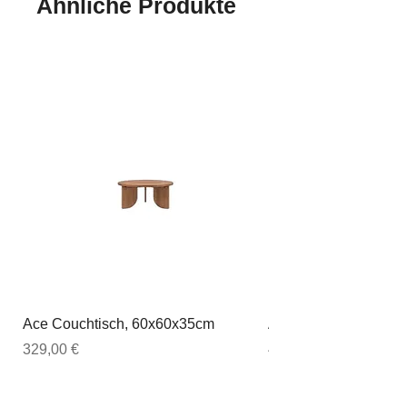
Ähnliche Produkte
Ace Couchtisch, 60x60x35cm
Ace Couchtisch, 80
Preis
Preis
329,00 €
449,00 €