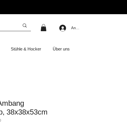
Anmelden
Stühle & Hocker
Über uns
 Ambang
b, 38x38x53cm
0