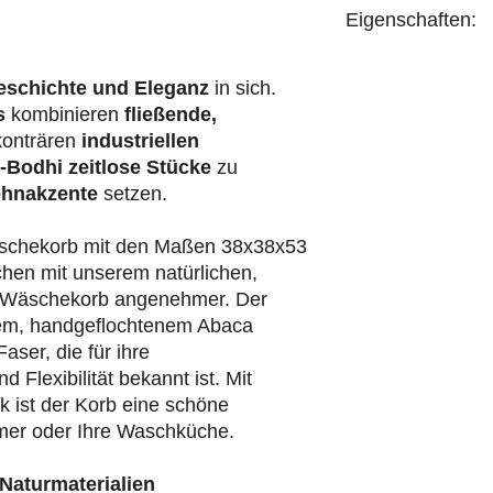
Eigenschaften:
handgefertigt
eschichte und Eleganz
in sich.
s
kombinieren
fließende,
konträren
industriellen
-Bodhi
zeitlose Stücke
zu
hnakzente
setzen.
äschekorb mit den Maßen 38x38x53
en mit unserem natürlichen,
-Wäschekorb angenehmer. Der
chem, handgeflochtenem Abaca
Faser, die für ihre
 Flexibilität bekannt ist. Mit
k ist der Korb eine schöne
mer oder Ihre Waschküche.
Naturmaterialien