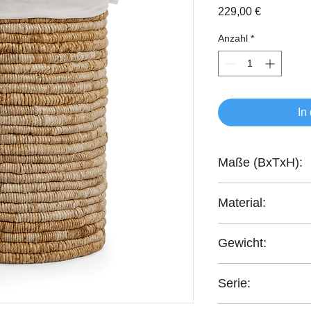
Preis
229,00 €
Anzahl
*
In
Maße (BxTxH):
38x38x53 cm
Material:
Abaca-Geflecht
Gewicht:
5,2 kg
Serie:
Caterpillar