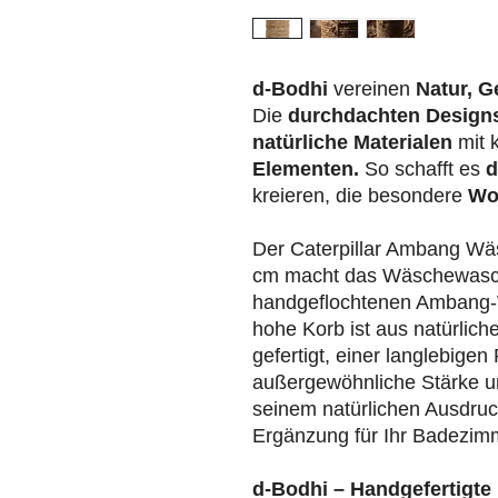
d-Bodhi
vereinen
Natur, G
Die
durchdachten Design
natürliche Materialen
mit 
Elementen.
So schafft es
d
kreieren, die besondere
Wo
Der Caterpillar Ambang W
cm macht das Wäschewasch
handgeflochtenen Ambang
hohe Korb ist aus natürli
gefertigt, einer langlebigen 
außergewöhnliche Stärke und
seinem natürlichen Ausdruc
Ergänzung für Ihr Badezim
d-Bodhi – Handgefertigte 