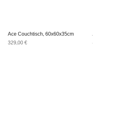
Ace Couchtisch, 60x60x35cm
Ace Couchtisch, 80
Preis
Preis
329,00 €
449,00 €