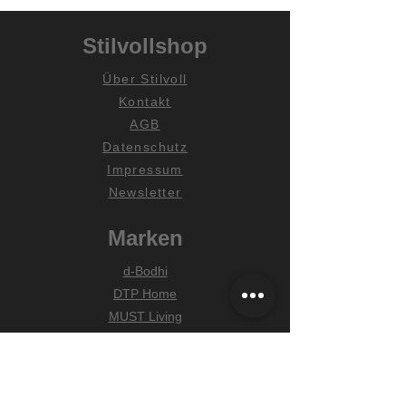
Stilvollshop
Über Stilvoll
Kontakt
AGB
Datenschutz
Impressum
Newsletter
Marken
d-Bodhi
DTP Home
MUST Living
Hilfe
Zahlungsarten