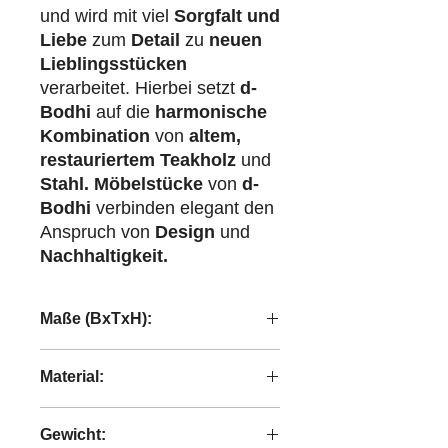
und wird mit viel
Sorgfalt und
Liebe
zum
Detail
zu
neuen
Lieblingsstücken
verarbeitet. Hierbei setzt
d-
Bodhi
auf die
harmonische
Kombination
von
altem,
restauriertem Teakholz
und
Stahl.
Möbelstücke
von
d-
Bodhi
verbinden elegant den
Anspruch von
Design
und
Nachhaltigkeit.
Maße (BxTxH):
54x54x31 cm
Material:
recyceltes Teakholz
Gewicht: