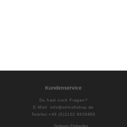
Kundenservice
Du hast
noch
Fragen?
E-Mail:
info@stilvollshop.de
Telefon:+49 (0)2102 8929850
Sicheres Einkaufen