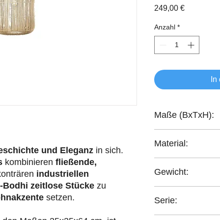
Preis
249,00 €
Anzahl
*
In
Maße (BxTxH):
35x35x64 cm
Material:
eschichte und Eleganz
in sich.
s
kombinieren
fließende,
recyceltes Teakholz
Gewicht:
konträren
industriellen
-Bodhi
zeitlose Stücke
zu
3,50 kg
hnakzente
setzen.
Serie:
Bright