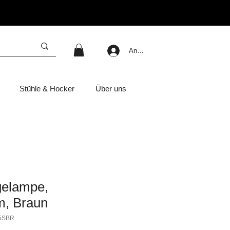
Anmelden
Stühle & Hocker
Über uns
gelampe,
, Braun
45SBR