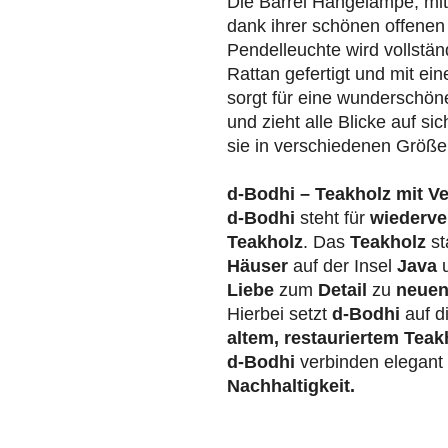
Die Barrel Hängelampe, mi
dank ihrer schönen offenen 
Pendelleuchte wird vollstä
Rattan gefertigt und mit e
sorgt für eine wunderschön
und zieht alle Blicke auf sic
sie in verschiedenen Größe
d-Bodhi – Teakholz mit V
d-Bodhi
steht für
wiederve
Teakholz
. Das
Teakholz
st
Häuser
auf der Insel
Java
u
Liebe
zum
Detail
zu
neuen
Hierbei setzt
d-Bodhi
auf d
altem, restauriertem Teak
d-Bodhi
verbinden elegan
Nachhaltigkeit.