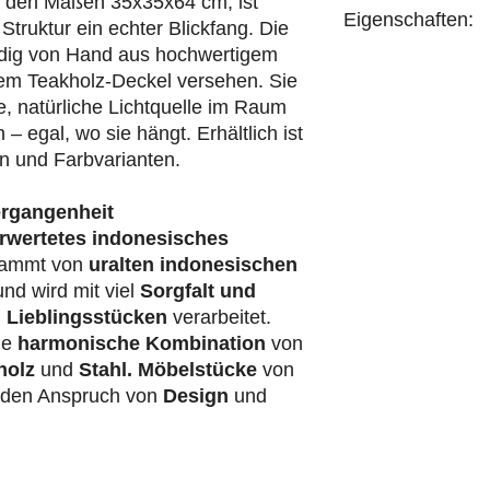
t den Maßen 35x35x64 cm, ist
Eigenschaften:
Struktur ein echter Blickfang. Die
ndig von Hand aus hochwertigem
handgefertigt
inem Teakholz-Deckel versehen. Sie
e, natürliche Lichtquelle im Raum
h – egal, wo sie hängt. Erhältlich ist
n und Farbvarianten.
ergangenheit
rwertetes indonesisches
ammt von
uralten indonesischen
nd wird mit viel
Sorgfalt und
 Lieblingsstücken
verarbeitet.
ie
harmonische Kombination
von
holz
und
Stahl.
Möbelstücke
von
t den Anspruch von
Design
und