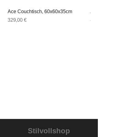
Ace Couchtisch, 60x60x35cm
Ace Couchtisch, 80
Preis
Preis
329,00 €
449,00 €
Stilvollshop