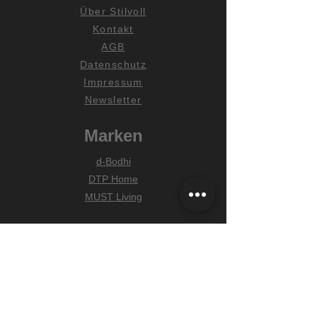
Über Stilvoll
Kontakt
AGB
Datenschutz
Impressum
Newsletter
Marken
d-Bodhi
DTP Home
MUST Living
Hilfe
Zahlungsarten
Lieferung & Versand
Widerrufsrecht
FAQ