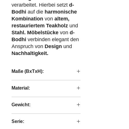
verarbeitet. Hierbei setzt
d-
Bodhi
auf die
harmonische
Kombination
von
altem,
restauriertem Teakholz
und
Stahl.
Möbelstücke
von
d-
Bodhi
verbinden elegant den
Anspruch von
Design
und
Nachhaltigkeit.
Maße (BxTxH):
42x42x48 cm
Material:
Recyceltes Teakholz
Gewicht:
1,74 kg
Serie: